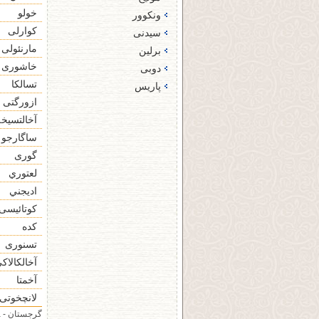
خولو
ونکوور
کوارلی
سیدنی
مارنئولی
برلین
خاشوری
دوبی‌
تسالکا
پاریس
ازورگتی
آخالتسیخه
ساگارجو
گوری
لعتوري
اديجني
کوتائیسی
كده
تسنوری
آخالکالاک
آخمتا
لانچخوتی
گرجستان - Georgia