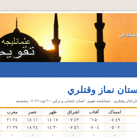
لصلاة في
تان نماز وقتلري
ان وقتلري - عثمانليجه تقویم - لسان عثمانى و تركي -- ٦ اوت ۲۰۲٦ - پنجشنبه
امساک
آفتاب
اشراق
ظهر
عصر
مغرب
۲٤ ۲۱
۱۱ ۱٨
۱٧ ۱٤
٤۳ ۰٧
۵۰ ۰٦
٤٩ ۰٤
۳٧ ۲۱
۲٤ ۱٨
۳۰ ۱٤
۵٦ ۰٧
۰٤ ۰٧
۰۲ ۰۵
-
-
-
-
-
-