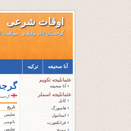
اوقات شرعی
گرجستان اذان وقتلري - مواقيت ا
آنا صحيفه
ترکیه
عثمانليجه تكويم
گرجس
آنا صحيفه
عثمانليجه اسملر
گرجستان اذ
کابل
تاريخ
هامبورگ
تفلیس
استانبول
باتومی
فرانکفورت
تفلیس
مونیخ