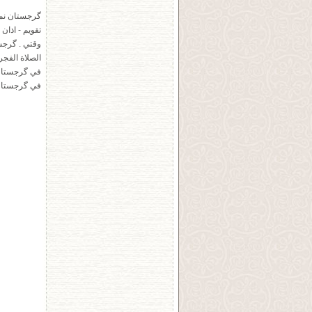
گرجستان نما
تقویم - اذا
وقتي . گرجس
الصلاة الفجر
في گرجستان 
في گرجستان -