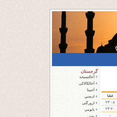
گرجستان
آخالتسیخه
آخالکالاکی
آخمتا
عشا
اديجني
۰٨ ۲۳
ازورگتی
۲۰ ۲۳
باتومی
-
پوتی