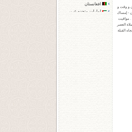
افغانستان
ن و وقت و
امارات متحده عربی
ن - إمساك
اندونزی
. مواقيت
لاة العصر
انگلستان
ه القبلة
ایالات متحده آمریکا
ایتالیا
بلژیک
بلغارستان
بوسنی و هرزگوین
پادشاهی هلند
تاجیکستان
تایلند
تایوان
ترکمنستان
ترکیه
جمهوری ترک قبرس شمالی
جمهوری چک
چین