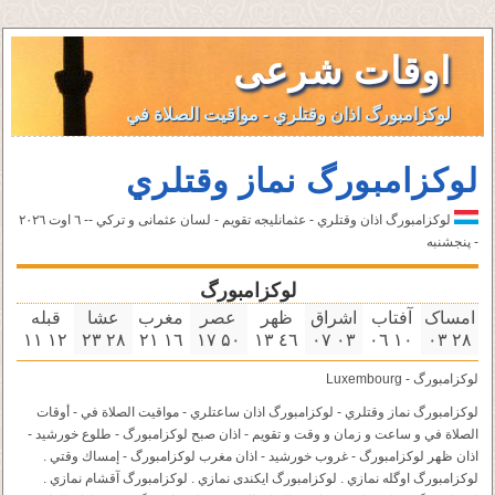
اوقات شرعی
لوکزامبورگ اذان وقتلري - مواقيت الصلاة في
لوکزامبورگ نماز وقتلري
لوکزامبورگ اذان وقتلري - عثمانليجه تقویم - لسان عثمانى و تركي -- ٦ اوت ۲۰۲٦
- پنجشنبه
لوکزامبورگ
امساک
آفتاب
اشراق
ظهر
عصر
مغرب
عشا
قبله
۱۲ ۱۱
۲٨ ۲۳
۱٦ ۲۱
۵۰ ۱٧
٤٦ ۱۳
۰۳ ۰٧
۱۰ ۰٦
۲٨ ۰۳
لوکزامبورگ - Luxembourg
لوکزامبورگ نماز وقتلري - لوکزامبورگ اذان ساعتلري - مواقيت الصلاة في - أوقات
الصلاة في و ساعت و زمان و وقت و تقویم - اذان صبح لوکزامبورگ - طلوع خورشید -
اذان ظهر لوکزامبورگ - غروب خورشید - اذان مغرب لوکزامبورگ - إمساك وقتي .
لوکزامبورگ اوگله نمازي . لوکزامبورگ ايكندى نمازي . لوکزامبورگ آقشام نمازي .