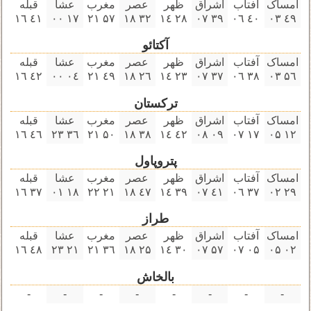
امساک
آفتاب
اشراق
ظهر
عصر
مغرب
عشا
قبله
٤۱ ۱٦
۱٧ ۰۰
۵٧ ۲۱
۳۲ ۱٨
۲٨ ۱٤
۳٩ ۰٧
٤۰ ۰٦
٤٩ ۰۳
آکتائو
امساک
آفتاب
اشراق
ظهر
عصر
مغرب
عشا
قبله
٤۲ ۱٦
۰٤ ۰۰
٤٩ ۲۱
۲٦ ۱٨
۲۳ ۱٤
۳٧ ۰٧
۳٨ ۰٦
۵٦ ۰۳
ترکستان
امساک
آفتاب
اشراق
ظهر
عصر
مغرب
عشا
قبله
٤٦ ۱٦
۳٦ ۲۳
۵۰ ۲۱
۳٨ ۱٨
٤۲ ۱٤
۰٩ ۰٨
۱٧ ۰٧
۱۲ ۰۵
پتروپاول
امساک
آفتاب
اشراق
ظهر
عصر
مغرب
عشا
قبله
۳٧ ۱٦
۱٨ ۰۱
۲۱ ۲۲
٤٧ ۱٨
۳٩ ۱٤
٤۱ ۰٧
۳٧ ۰٦
۲٩ ۰۲
طراز
امساک
آفتاب
اشراق
ظهر
عصر
مغرب
عشا
قبله
٤٨ ۱٦
۲۱ ۲۳
۳٦ ۲۱
۲۵ ۱٨
۳۰ ۱٤
۵٧ ۰٧
۰۵ ۰٧
۰۲ ۰۵
بالخاش
-
-
-
-
-
-
-
-