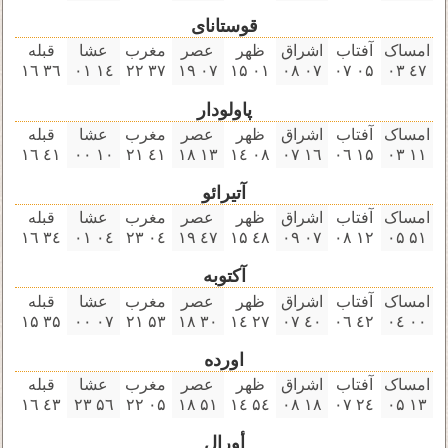
قوستانای
امساک
آفتاب
اشراق
ظهر
عصر
مغرب
عشا
قبله
۳٦ ۱٦
۱٤ ۰۱
۳٧ ۲۲
۰٧ ۱٩
۰۱ ۱۵
۰٧ ۰٨
۰۵ ۰٧
٤٧ ۰۳
پاولودار
امساک
آفتاب
اشراق
ظهر
عصر
مغرب
عشا
قبله
٤۱ ۱٦
۱۰ ۰۰
٤۱ ۲۱
۱۳ ۱٨
۰٨ ۱٤
۱٦ ۰٧
۱۵ ۰٦
۱۱ ۰۳
آتیرائو
امساک
آفتاب
اشراق
ظهر
عصر
مغرب
عشا
قبله
۳٤ ۱٦
۰٤ ۰۱
۰٤ ۲۳
٤٧ ۱٩
٤٨ ۱۵
۰٧ ۰٩
۱۲ ۰٨
۵۱ ۰۵
آکتوبه
امساک
آفتاب
اشراق
ظهر
عصر
مغرب
عشا
قبله
۳۵ ۱۵
۰٧ ۰۰
۵۳ ۲۱
۳۰ ۱٨
۲٧ ۱٤
٤۰ ۰٧
٤۲ ۰٦
۰۰ ۰٤
اورده
امساک
آفتاب
اشراق
ظهر
عصر
مغرب
عشا
قبله
٤۳ ۱٦
۵٦ ۲۳
۰۵ ۲۲
۵۱ ۱٨
۵٤ ۱٤
۱٨ ۰٨
۲٤ ۰٧
۱۳ ۰۵
أورال