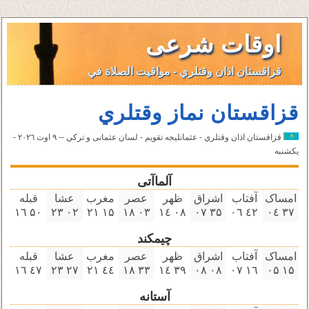
اوقات شرعی
قزاقستان اذان وقتلري - مواقيت الصلاة في
قزاقستان نماز وقتلري
قزاقستان اذان وقتلري - عثمانليجه تقویم - لسان عثمانى و تركي -- ٩ اوت ۲۰۲٦ -
یکشنبه
آلماآتی
امساک
آفتاب
اشراق
ظهر
عصر
مغرب
عشا
قبله
۵۰ ۱٦
۰۲ ۲۳
۱۵ ۲۱
۰۳ ۱٨
۰٨ ۱٤
۳۵ ۰٧
٤۲ ۰٦
۳٧ ۰٤
چیمکند
امساک
آفتاب
اشراق
ظهر
عصر
مغرب
عشا
قبله
٤٧ ۱٦
۲٧ ۲۳
٤٤ ۲۱
۳۳ ۱٨
۳٩ ۱٤
۰٨ ۰٨
۱٦ ۰٧
۱۵ ۰۵
آستانه