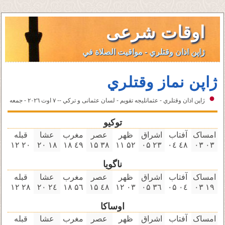
اوقات شرعی
ژاپن اذان وقتلري - مواقيت الصلاة في
ژاپن نماز وقتلري
ژاپن اذان وقتلري - عثمانليجه تقویم - لسان عثمانى و تركي -- ٧ اوت ۲۰۲٦ - جمعه
توکیو
امساک
آفتاب
اشراق
ظهر
عصر
مغرب
عشا
قبله
۲۰ ۱۲
۱٨ ۲۰
٤٩ ۱٨
۳٨ ۱۵
۵۲ ۱۱
۲۳ ۰۵
٤٨ ۰٤
۰۳ ۰۳
ناگویا
امساک
آفتاب
اشراق
ظهر
عصر
مغرب
عشا
قبله
۲٨ ۱۲
۲٤ ۲۰
۵٦ ۱٨
٤٨ ۱۵
۰۳ ۱۲
۳٦ ۰۵
۰٤ ۰۵
۱٩ ۰۳
اوساکا
امساک
آفتاب
اشراق
ظهر
عصر
مغرب
عشا
قبله