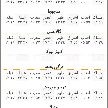
۱٧ ۱۲
٤۱ ۲۲
٤٧ ۲۰
۳۲ ۱٧
۳۳ ۱۳
۵۵ ۰٦
۰۱ ۰٦
٤٧ ۰۳
مدجیجا
امساک
آفتاب
اشراق
ظهر
عصر
مغرب
عشا
قبله
۱٨ ۱۲
۲۱ ۲۲
۳۲ ۲۰
۱٩ ۱٧
۲۳ ۱۳
٤٧ ۰٦
۵۵ ۰۵
٤٦ ۰۳
گالاتسی
امساک
آفتاب
اشراق
ظهر
عصر
مغرب
عشا
قبله
۱٩ ۱۲
۳۰ ۲۲
۳٧ ۲۰
۲۲ ۱٧
۲٤ ۱۳
٤۵ ۰٦
۵۲ ۰۵
۳٨ ۰۳
کلوژ-نپوکا
-
-
-
-
-
-
-
-
ترگوویشته
امساک
آفتاب
اشراق
ظهر
عصر
مغرب
عشا
قبله
۱٧ ۱۲
۳٧ ۲۲
٤۵ ۲۰
۳۱ ۱٧
۳٤ ۱۳
۵٧ ۰٦
۰۳ ۰٦
۵۲ ۰۳
ترجو موريش
امساک
آفتاب
اشراق
ظهر
عصر
مغرب
عشا
قبله
۱٧ ۱۲
۵۱ ۲۲
۵۳ ۲۰
۳٧ ۱٧
۳٧ ۱۳
۵٨ ۰٦
۰۲ ۰٦
٤٤ ۰۳
برئیلا