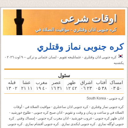
اوقات شرعی
کره جنوبی اذان وقتلري - مواقيت الصلاة في
کره جنوبی نماز وقتلري
کره جنوبی اذان وقتلري - عثمانليجه تقویم - لسان عثمانى و تركي -- ٩ اوت ۲۰۲٦ -
یکشنبه
سئول
امساک
آفتاب
اشراق
ظهر
عصر
مغرب
عشا
قبله
۰۲ ۱۳
۱۱ ۲۱
٤۰ ۱٩
۳۱ ۱٦
٤۲ ۱۲
۲۳ ۰٦
۳٨ ۰۵
۵۰ ۰۳
کره جنوبی - South Korea
کره جنوبی نماز وقتلري - کره جنوبی اذان ساعتلري - مواقيت الصلاة في - أوقات
الصلاة في و ساعت و زمان و وقت و تقویم - اذان صبح کره جنوبی - طلوع خورشید -
اذان ظهر کره جنوبی - غروب خورشید - اذان مغرب کره جنوبی - إمساك وقتي . کره
جنوبی اوگله نمازي . کره جنوبی ايكندى نمازي . کره جنوبی آقشام نمازي . کره جنوبی