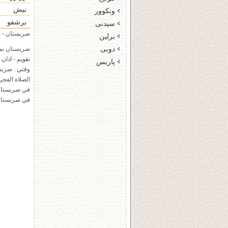
نیش
ونکوور
برشفو
سیدنی
صربستان - Serbia
برلین
دوبی‌
صربستان نما
تقویم - اذا
پاریس
وقتي . صربس
الصلاة الفجر
في صربستان 
في صربستان -