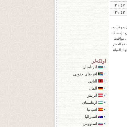
٤٧ ۲۱
٤۳ ۲۱
ن و وقت و
ن - إمساك
. مواقيت
لاة العصر
ه القبلة
اولكه‌لر
آذربایجان
آفریقای جنوبی
آلبانی
آلمان
اتریش
ازبکستان
اسپانیا
استرالیا
اسلوونی