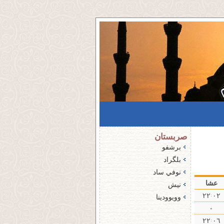
صربستان
برشفو
بلگراد
نوفي ساد
عشا
نیش
۰۲ ۲۲
وویوودینا
-
۰٦ ۲۲