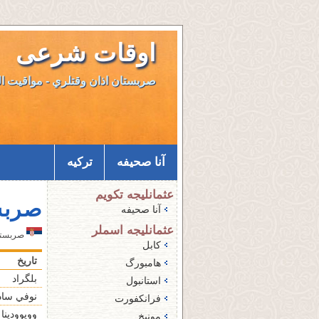
اوقات شرعی
صربستان اذان وقتلري - مواقيت ا
آنا صحيفه
ترکیه
عثمانليجه تكويم
صربس
آنا صحيفه
عثمانليجه اسملر
صربستان اذ
کابل
تاريخ
هامبورگ
بلگراد
استانبول
نوفي ساد
فرانکفورت
وویوودینا
مونیخ