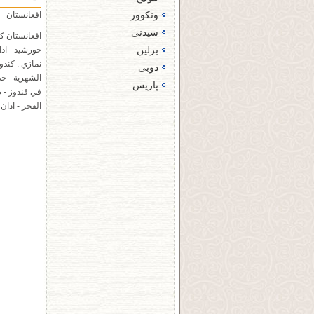
ونکوور
افغانستان - کندوز / unduz
سیدنی
افغانستان کن
برلین
خورشید - اذا
نمازي . کندو
دوبی‌
الشهرية - جد
پاریس
في قندوز - ص
الفجر - اذان