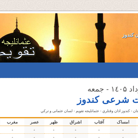
ن کندوز
ت شرعی کندوز
ن - کندوز اذان وقتلري - عثمانليجه تقویم - لسان عثمانى و تركي
امساک
آفتاب
اشراق
ظهر
عصر
مغرب
-
-
-
-
-
-
-
-
-
-
-
-