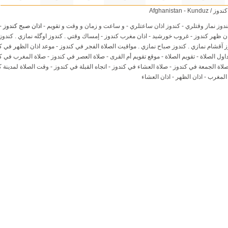
Afghanistan - K
دوز نماز وقتلري - کندوز اذان ساعتلري - و ساعت و زمان و وقت و تقویم -
اذان صبح کندوز
-
ن ظهر کندوز - غروب خورشید - اذان مغرب کندوز - إمساك وقتي . کندوز اوگله نمازي . کندوز
ز آقشام نمازي . کندوز صباح نمازي . مواقيت الصلاة الفجر في کندوز - موعد اذان الظهر في ک
اول الصلاة - تقويم الصلاة - موقع تقويم أم القرى - صلاة العصر في کندوز - صلاة المغرب في ک
لاة الجمعة في کندوز - صلاة العشاء في کندوز - اتجاه القبلة في کندوز - وقت الصلاة لمدينة کن
 المغرب - اذان الظهر - اذان العشاء