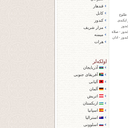
قندهار
کابل
 طلوع
کندوز
 ايكندى
ندوز
مزار شریف
ندوز - صلاة
میمنه
دوز - اذان
هرات
اولكه‌لر
آذربایجان
آفریقای جنوبی
آلبانی
آلمان
اتریش
ازبکستان
اسپانیا
استرالیا
اسلوونی