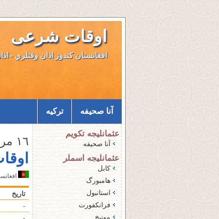
اوقات شرعی
افغانستان کندوز اذان وقتلري - اذا
آنا صحيفه
ترکیه
عثمانليجه تكويم
۱٦ مرداد ۱٤۰۵ - جمعه
آنا صحيفه
اوقا
عثمانليجه اسملر
کابل
افغانستا
هامبورگ
استانبول
تاريخ
فرانکفورت
-
مونیخ
-