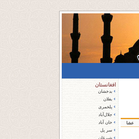
افغانستان
بدخشان
بغلان
پلخمری
جلال‌آباد
خان آباد
عشا
سر پل
شبرغان