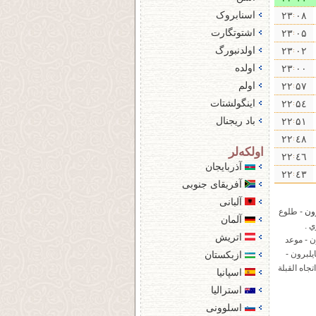
اسنابروک
۰٨ ۲۳
اشتوتگارت
۰۵ ۲۳
اولدنبورگ
۰۲ ۲۳
اولده
۰۰ ۲۳
اولم
۵٧ ۲۲
اینگولشتات
۵٤ ۲۲
باد ريجنال
۵۱ ۲۲
باد نواهایم
٤٨ ۲۲
اولكه‌لر
باد هرسفلد
٤٦ ۲۲
آذربایجان
باد وورزاتش
٤۳ ۲۲
آفریقای جنوبی
بامبرگ
آلبانی
بایرویت
ون
- طلوع
آلمان
ي .
براونشوایگ
اتریش
ن - موعد
برلین
یلبرون -
ازبکستان
برمرهافن
جاه القبلة
اسپانیا
برمن
استرالیا
بن
اسلوونی
بوتشن