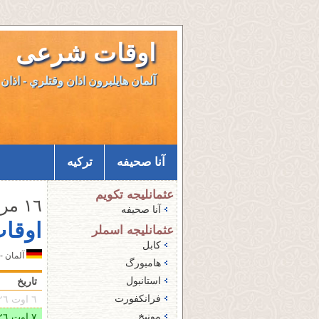
اوقات شرعی
آلمان هایلبرون اذان وقتلري - اذان 
آنا صحيفه
ترکیه
عثمانليجه تكويم
۱٦ مرداد ۱٤۰۵ - جمعه
آنا صحيفه
اوقا
عثمانليجه اسملر
کابل
آلمان - 
هامبورگ
استانبول
تاريخ
فرانکفورت
٦ اوت ۲۰۲٦ - پنجشنبه
مونیخ
٧ اوت ۲۰۲٦ - جمعه