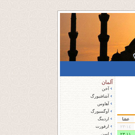
آلمان
آخن
آشافنبورگ
آهاوس
آوگسبورگ
اردینگ
عشا
ارفورت
۱٤ ۲۳
اسن
۱۱ ۲۳