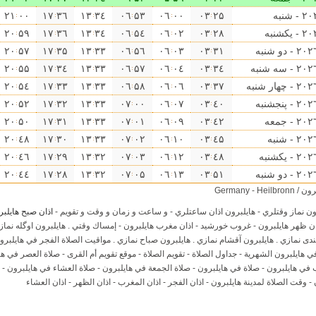
۰۰ ۲۱
۳٦ ۱٧
۳٤ ۱۳
۵۳ ۰٦
۰۰ ۰٦
۲۵ ۰۳
۵٩ ۲۰
۳٦ ۱٧
۳٤ ۱۳
۵٤ ۰٦
۰۲ ۰٦
۲٨ ۰۳
۵٧ ۲۰
۳۵ ۱٧
۳۳ ۱۳
۵٦ ۰٦
۰۳ ۰٦
۳۱ ۰۳
۵۵ ۲۰
۳٤ ۱٧
۳۳ ۱۳
۵٧ ۰٦
۰٤ ۰٦
۳٤ ۰۳
۵٤ ۲۰
۳۳ ۱٧
۳۳ ۱۳
۵٨ ۰٦
۰٦ ۰٦
۳٧ ۰۳
۵۲ ۲۰
۳۲ ۱٧
۳۳ ۱۳
۰۰ ۰٧
۰٧ ۰٦
٤۰ ۰۳
۵۰ ۲۰
۳۱ ۱٧
۳۳ ۱۳
۰۱ ۰٧
۰٩ ۰٦
٤۲ ۰۳
٤٨ ۲۰
۳۰ ۱٧
۳۳ ۱۳
۰۲ ۰٧
۱۰ ۰٦
٤۵ ۰۳
٤٦ ۲۰
۲٩ ۱٧
۳۲ ۱۳
۰۳ ۰٧
۱۲ ۰٦
٤٨ ۰۳
٤٤ ۲۰
۲٨ ۱٧
۳۲ ۱۳
۰۵ ۰٧
۱۳ ۰٦
۵۱ ۰۳
Germany - He
ون نماز وقتلري - هایلبرون اذان ساعتلري - و ساعت و زمان و وقت و تقویم -
اذان صبح هایلبر
ن ظهر هایلبرون - غروب خورشید - اذان مغرب هایلبرون - إمساك وقتي . هایلبرون اوگله نماز
ندى نمازي . هایلبرون آقشام نمازي . هایلبرون صباح نمازي . مواقيت الصلاة الفجر في هایلبرو
ي هایلبرون الشهرية - جداول الصلاة - تقويم الصلاة - موقع تقويم أم القرى - صلاة العصر في ها
في هایلبرون - صلاة في هایلبرون - صلاة الجمعة في هایلبرون - صلاة العشاء في هایلبرون - ات
- وقت الصلاة لمدينة هایلبرون - اذان الفجر - اذان المغرب - اذان الظهر - اذان العشاء