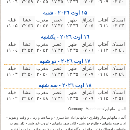
۰٦ ۱۱
۵٩ ۲۲
۵۵ ۲۰
۳۵ ۱٧
۳٦ ۱۳
۰۳ ۰٧
۰٩ ۰٦
٤۰ ۰۳
۱۵ اوت ۲۰۲٦ - شنبه
امساک
آفتاب
اشراق
ظهر
عصر
مغرب
عشا
قبله
۰۵ ۱۱
۵٦ ۲۲
۵۳ ۲۰
۳٤ ۱٧
۳٦ ۱۳
۰۵ ۰٧
۱۱ ۰٦
٤۳ ۰۳
۱٦ اوت ۲۰۲٦ - یکشنبه
امساک
آفتاب
اشراق
ظهر
عصر
مغرب
عشا
قبله
۰٤ ۱۱
۵۳ ۲۲
۵۲ ۲۰
۳۳ ۱٧
۳۵ ۱۳
۰٦ ۰٧
۱۲ ۰٦
٤٦ ۰۳
۱٧ اوت ۲۰۲٦ - دو شنبه
امساک
آفتاب
اشراق
ظهر
عصر
مغرب
عشا
قبله
۰۳ ۱۱
۵۰ ۲۲
۵۰ ۲۰
۳۲ ۱٧
۳۵ ۱۳
۰٧ ۰٧
۱٤ ۰٦
٤٩ ۰۳
۱٨ اوت ۲۰۲٦ - سه‌ شنبه
امساک
آفتاب
اشراق
ظهر
عصر
مغرب
عشا
قبله
۰۲ ۱۱
٤٧ ۲۲
٤٨ ۲۰
۳۱ ۱٧
۳۵ ۱۳
۰٩ ۰٧
۱۵ ۰٦
۵۱ ۰۳
آلمان - مانهایم / Germany - Mannheim
آلمان مانهایم نماز وقتلري - مانهایم اذان ساعتلري - و ساعت و زمان و وقت و تقویم -
اذان صبح مانهایم
- طلوع خورشید - اذان ظهر مانهایم - غروب خورشید - اذان مغرب
مانهایم - إمساك وقتي . مانهایم اوگله نمازي . مانهایم ايكندى نمازي . مانهایم آقشام