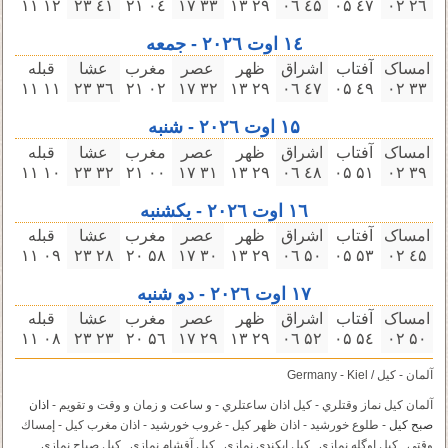
۱۲ ۱۱
٤۱ ۲۳
۰٤ ۲۱
۳۳ ۱٧
۲٩ ۱۳
٤۵ ۰٦
٤٧ ۰۵
۲٦ ۰۲
۱٤ اوت ۲۰۲٦ - جمعه
امساک
آفتاب
اشراق
ظهر
عصر
مغرب
عشا
قبله
۱۱ ۱۱
۳٦ ۲۳
۰۲ ۲۱
۳۲ ۱٧
۲٩ ۱۳
٤٧ ۰٦
٤٩ ۰۵
۳۳ ۰۲
۱۵ اوت ۲۰۲٦ - شنبه
امساک
آفتاب
اشراق
ظهر
عصر
مغرب
عشا
قبله
۱۰ ۱۱
۳۲ ۲۳
۰۰ ۲۱
۳۱ ۱٧
۲٩ ۱۳
٤٨ ۰٦
۵۱ ۰۵
۳٩ ۰۲
۱٦ اوت ۲۰۲٦ - یکشنبه
امساک
آفتاب
اشراق
ظهر
عصر
مغرب
عشا
قبله
۰٩ ۱۱
۲٨ ۲۳
۵٨ ۲۰
۳۰ ۱٧
۲٩ ۱۳
۵۰ ۰٦
۵۳ ۰۵
٤۵ ۰۲
۱٧ اوت ۲۰۲٦ - دو شنبه
امساک
آفتاب
اشراق
ظهر
عصر
مغرب
عشا
قبله
۰٨ ۱۱
۲۳ ۲۳
۵٦ ۲۰
۲٩ ۱٧
۲٩ ۱۳
۵۲ ۰٦
۵٤ ۰۵
۵۰ ۰۲
آلمان - کیل / Germany - Kiel
آلمان کیل نماز وقتلري - کیل اذان ساعتلري - و ساعت و زمان و وقت و تقویم -
اذان
صبح کیل
- طلوع خورشید - اذان ظهر کیل - غروب خورشید - اذان مغرب کیل - إمساك
وقتي . کیل اوگله نمازي . کیل ايكندى نمازي . کیل آقشام نمازي . کیل صباح نمازي .